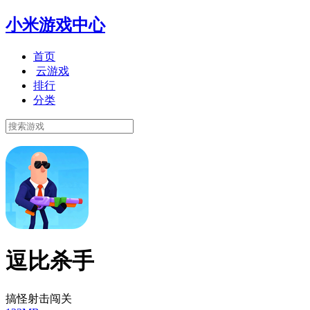
小米游戏中心
首页
云游戏
排行
分类
逗比杀手
搞怪射击闯关