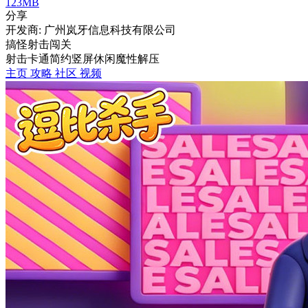
123MB
分享
开发商: 广州岚牙信息科技有限公司
搞怪射击闯关
射击
卡通
简约
竖屏
休闲
魔性
解压
主页
攻略
社区
视频