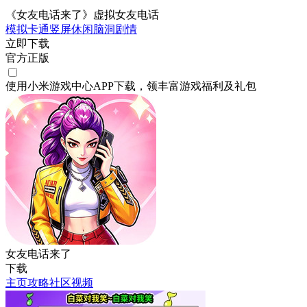
《女友电话来了》虚拟女友电话
模拟
卡通
竖屏
休闲
脑洞
剧情
立即下载
官方正版
使用小米游戏中心APP
下载
，领丰富游戏
福利
及
礼包
女友电话来了
下载
主页
攻略
社区
视频