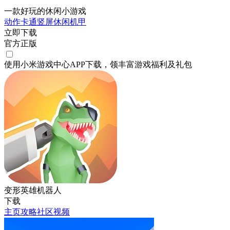
一款好玩的休闲小游戏
动作
卡通
竖屏
休闲
机甲
立即下载
官方正版
使用小米游戏中心APP
下载
，领丰富游戏
福利
及
礼包
变形英雄机器人
下载
主页
攻略
社区
视频