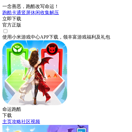
一念善恶，跑酷改写命运！
跑酷
卡通
竖屏
休闲
收集
解压
立即下载
官方正版
使用小米游戏中心APP
下载
，领丰富游戏
福利
及
礼包
命运跑酷
下载
主页
攻略
社区
视频