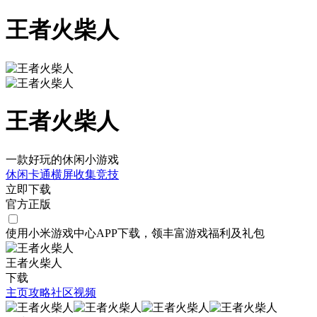
王者火柴人
王者火柴人
一款好玩的休闲小游戏
休闲
卡通
横屏
收集
竞技
立即下载
官方正版
使用小米游戏中心APP
下载
，领丰富游戏
福利
及
礼包
王者火柴人
下载
主页
攻略
社区
视频