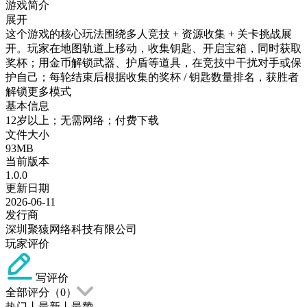
游戏简介
展开
这个游戏的核心玩法围绕多人竞技 + 资源收集 + 关卡挑战展
开。玩家在地图轨道上移动，收集钥匙、开启宝箱，同时获取
奖杯；用金币解锁武器、护盾等道具，在竞技中干扰对手或保
护自己；每轮结束后根据收集的奖杯 / 钥匙数量排名，获胜者
解锁更多模式
基本信息
12岁以上；无需网络；付费下载
文件大小
93MB
当前版本
1.0.0
更新日期
2026-06-11
发行商
深圳聚猿网络科技有限公司
玩家评价
写评价
全部评分（
0
）
热门
丨
最新
丨
最赞