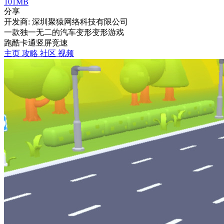
101MB
分享
开发商: 深圳聚猿网络科技有限公司
一款独一无二的汽车变形变形游戏
跑酷
卡通
竖屏
竞速
主页
攻略
社区
视频