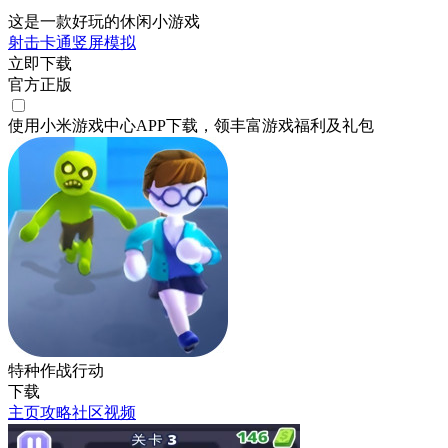
这是一款好玩的休闲小游戏
射击
卡通
竖屏
模拟
立即下载
官方正版
使用小米游戏中心APP
下载
，领丰富游戏
福利
及
礼包
特种作战行动
下载
主页
攻略
社区
视频