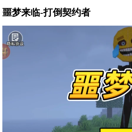
噩梦来临-打倒契约者