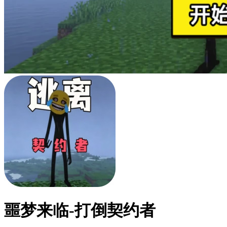
噩梦来临-打倒契约者