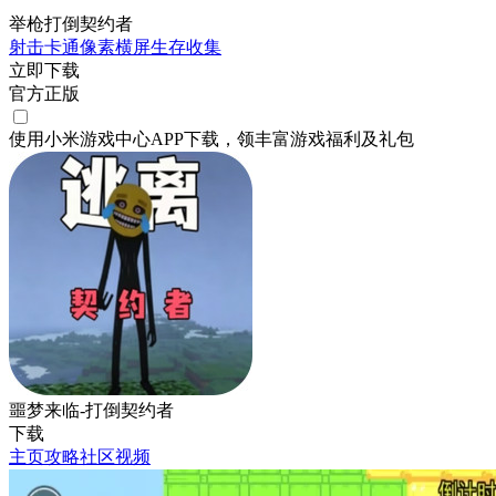
举枪打倒契约者
射击
卡通
像素
横屏
生存
收集
立即下载
官方正版
使用小米游戏中心APP
下载
，领丰富游戏
福利
及
礼包
噩梦来临-打倒契约者
下载
主页
攻略
社区
视频