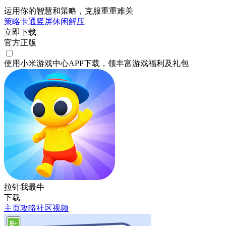
运用你的智慧和策略，克服重重难关
策略
卡通
竖屏
休闲
解压
立即下载
官方正版
使用小米游戏中心APP
下载
，领丰富游戏
福利
及
礼包
拉针我最牛
下载
主页
攻略
社区
视频