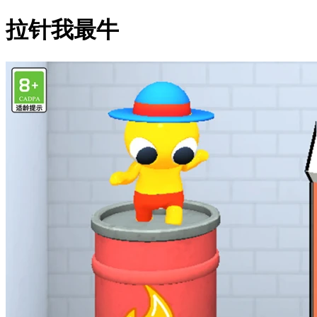
拉针我最牛