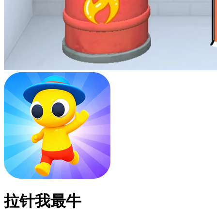
拉针我最牛