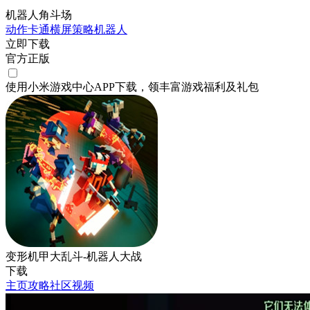
机器人角斗场
动作
卡通
横屏
策略
机器人
立即下载
官方正版
使用小米游戏中心APP
下载
，领丰富游戏
福利
及
礼包
变形机甲大乱斗-机器人大战
下载
主页
攻略
社区
视频