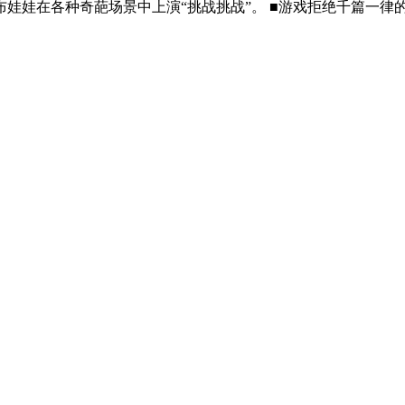
娃在各种奇葩场景中上演“挑战挑战”。 ■游戏拒绝千篇一律的线