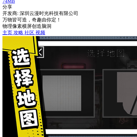
74MB
分享
开发商: 深圳云漫时光科技有限公司
万物皆可造，奇趣由你定！
物理
像素
横屏
创造
脑洞
主页
攻略
社区
视频