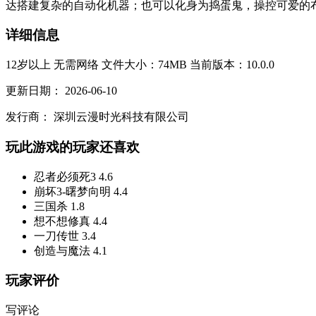
达搭建复杂的自动化机器；也可以化身为捣蛋鬼，操控可爱的布娃
详细信息
12岁以上
无需网络
文件大小：74MB
当前版本：10.0.0
更新日期：
2026-06-10
发行商：
深圳云漫时光科技有限公司
玩此游戏的玩家还喜欢
忍者必须死3
4.6
崩坏3-曙梦向明
4.4
三国杀
1.8
想不想修真
4.4
一刀传世
3.4
创造与魔法
4.1
玩家评价
写评论