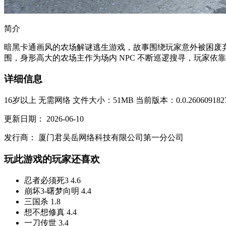
简介
暗黑卡通画风的农场解谜逃生游戏，故事围绕玩家意外被困废
围，身形高大的农场主作为场内 NPC 不断巡逻搜寻，玩家依
详细信息
16岁以上
无需网络
文件大小：51MB
当前版本：0.0.260609182
更新日期：
2026-06-10
发行商：
厦门君吴岳网络科技有限公司第一分公司
玩此游戏的玩家还喜欢
忍者必须死3
4.6
崩坏3-曙梦向明
4.4
三国杀
1.8
想不想修真
4.4
一刀传世
3.4