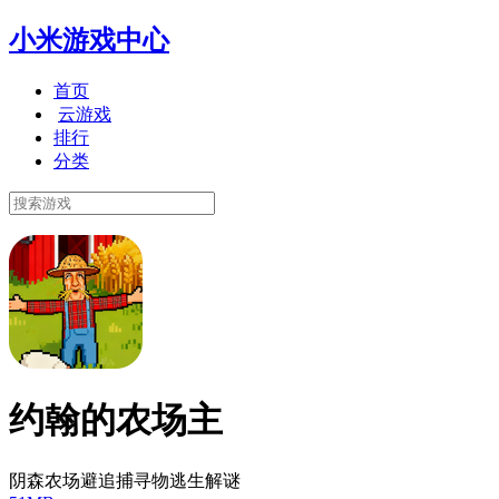
小米游戏中心
首页
云游戏
排行
分类
约翰的农场主
阴森农场避追捕寻物逃生解谜