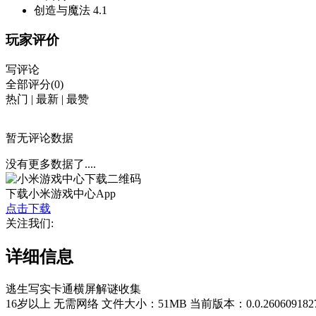
创造与魔法
4.1
玩家评价
写评论
全部评分(0)
热门
|
最新
|
最赞
暂无评论数据
没有更多数据了....
下载小米游戏中心App
点击下载
关注我们:
详细信息
逃生
写实
卡通
横屏
解谜
收集
16岁以上
无需网络
文件大小：51MB
当前版本：0.0.260609182