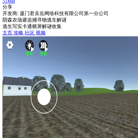
51MB
分享
开发商: 厦门君吴岳网络科技有限公司第一分公司
阴森农场避追捕寻物逃生解谜
逃生
写实
卡通
横屏
解谜
收集
主页
攻略
社区
视频