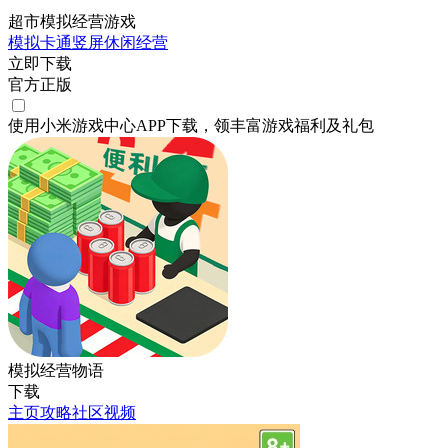
超市模拟经营游戏
模拟
卡通
竖屏
休闲
经营
立即下载
官方正版
使用小米游戏中心APP
下载
，领丰富游戏
福利
及
礼包
模拟经营物语
下载
主页
攻略
社区
视频