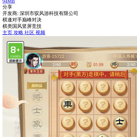
94MB
分享
开发商: 深圳市驭风游科技有限公司
棋逢对手巅峰对决
棋类
国风
竖屏
竞技
主页
攻略
社区
视频