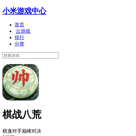
小米游戏中心
首页
云游戏
排行
分类
棋战八荒
棋逢对手巅峰对决