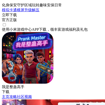
化身保安守护区域玩转趣味安保日常
模拟
卡通
横屏
升级
解压
立即下载
官方正版
使用小米游戏中心APP
下载
，领丰富游戏
福利
及
礼包
我是整蛊高手
下载
主页
攻略
社区
视频