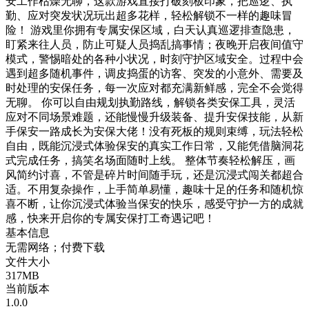
安工作枯燥无聊，这款游戏直接打破刻板印象，把巡逻、执
勤、应对突发状况玩出超多花样，轻松解锁不一样的趣味冒
险！ 游戏里你拥有专属安保区域，白天认真巡逻排查隐患，
盯紧来往人员，防止可疑人员捣乱搞事情；夜晚开启夜间值守
模式，警惕暗处的各种小状况，时刻守护区域安全。过程中会
遇到超多随机事件，调皮捣蛋的访客、突发的小意外、需要及
时处理的安保任务，每一次应对都充满新鲜感，完全不会觉得
无聊。 你可以自由规划执勤路线，解锁各类安保工具，灵活
应对不同场景难题，还能慢慢升级装备、提升安保技能，从新
手保安一路成长为安保大佬！没有死板的规则束缚，玩法轻松
自由，既能沉浸式体验保安的真实工作日常，又能凭借脑洞花
式完成任务，搞笑名场面随时上线。 整体节奏轻松解压，画
风简约讨喜，不管是碎片时间随手玩，还是沉浸式闯关都超合
适。不用复杂操作，上手简单易懂，趣味十足的任务和随机惊
喜不断，让你沉浸式体验当保安的快乐，感受守护一方的成就
感，快来开启你的专属安保打工奇遇记吧！
基本信息
无需网络；付费下载
文件大小
317MB
当前版本
1.0.0