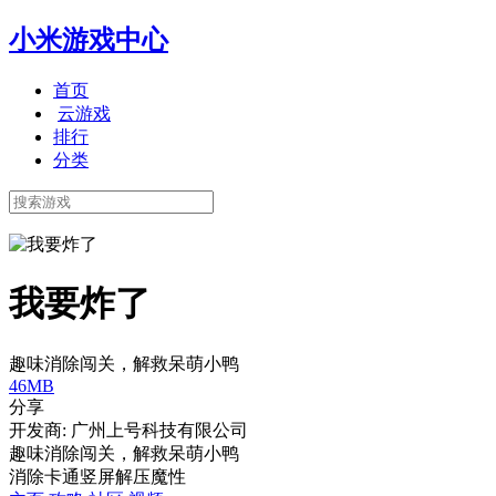
小米游戏中心
首页
云游戏
排行
分类
我要炸了
趣味消除闯关，解救呆萌小鸭
46MB
分享
开发商: 广州上号科技有限公司
趣味消除闯关，解救呆萌小鸭
消除
卡通
竖屏
解压
魔性