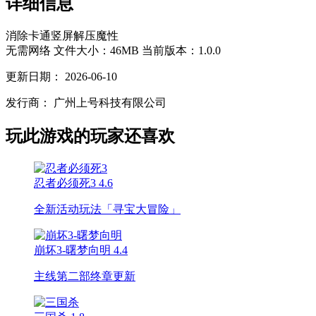
详细信息
消除
卡通
竖屏
解压
魔性
无需网络
文件大小：46MB
当前版本：1.0.0
更新日期：
2026-06-10
发行商：
广州上号科技有限公司
玩此游戏的玩家还喜欢
忍者必须死3
4.6
全新活动玩法「寻宝大冒险」
崩坏3-曙梦向明
4.4
主线第二部终章更新