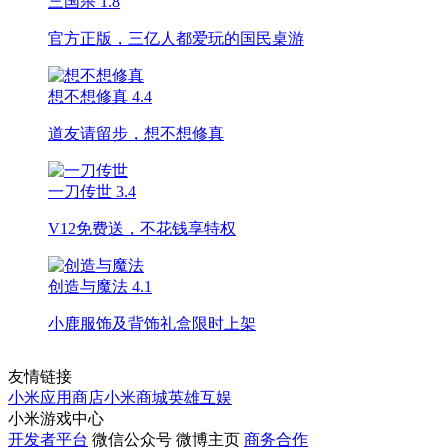
三国杀
1.8
官方正版，三亿人都爱玩的国民桌游
想不想修真
4.4
道友请留步，想不想修真
一刀传世
3.4
V12免费送，不花钱享特权
创造与魔法
4.1
小鹿服饰及背饰礼盒限时上架
友情链接
小米应用商店
小米商城
英雄互娱
小米游戏中心
开发者平台
微信公众号
微博主页
商务合作