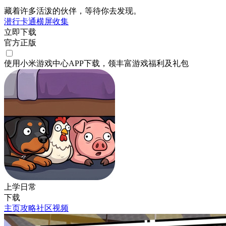
藏着许多活泼的伙伴，等待你去发现。
潜行
卡通
横屏
收集
立即下载
官方正版
使用小米游戏中心APP
下载
，领丰富游戏
福利
及
礼包
上学日常
下载
主页
攻略
社区
视频