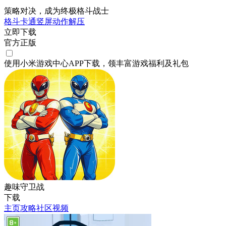
策略对决，成为终极格斗战士
格斗
卡通
竖屏
动作
解压
立即下载
官方正版
使用小米游戏中心APP
下载
，领丰富游戏
福利
及
礼包
趣味守卫战
下载
主页
攻略
社区
视频