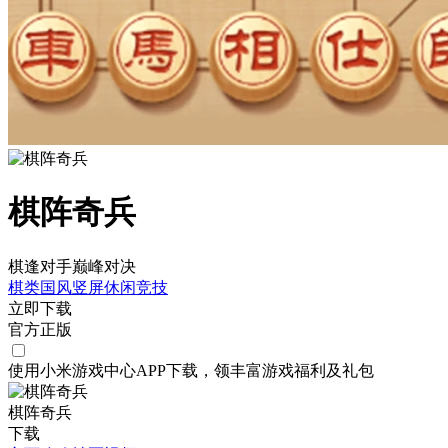
棋阵奇兵
棋逢对手巅峰对决
棋类
国风
竖屏
休闲
竞技
立即下载
官方正版
使用小米游戏中心APP
下载
，领丰富游戏
福利
及
礼包
棋阵奇兵
下载