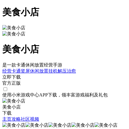
美食小店
美食小店
是一款卡通休闲放置经营手游
经营
卡通
竖屏
休闲
放置挂机
解压
治愈
立即下载
官方正版
使用小米游戏中心APP
下载
，领丰富游戏
福利
及
礼包
美食小店
下载
主页
攻略
社区
视频