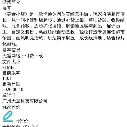
游戏简介
展开
《美食小店》是一款卡通休闲放置经营手游，玩家扮演超市店
长，从一间小便利店起步，通过补货上架、整理货架、收银结
账、服务顾客，逐步扩张店铺、解锁新区域与商品、雇佣员
工、自定义装扮，离线还能自动营收，轻松打造专属连锁超市
帝国，画风明亮治愈、玩法简单解压、成长线清晰，适合碎片
化游玩。
基本信息
无需网络；付费下载
文件大小
71MB
当前版本
1.0.1
更新日期
2026-06-10
发行商
广州天蚕科技有限公司
玩家评价
写评价
全部评分（
0
）