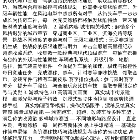
的现代城市赛道，驾驭超跑挑战极限速度，展现丝滑漂移技
巧。游戏融合精准操控与路线规划，你需要收集炫酷跑车、升
级车辆性能，在风驰电掣中超越所有对手，从街头车手一步步
成长为传奇车神。每一次完美漂移都将触发炫酷特效，带来酣
畅淋漓的速度与激情。 2. 游戏内容 城市闯关模式：解锁多个
风格迥异的城市章节，穿越商业区、工业区、滨海公路等场
景，挑战不同难度的赛道与对手 无限狂飙模式：无尽赛道随
机生成，挑战你的极限速度与耐力，冲击全服最高里程纪录
超跑收藏系统：收集数十款经典与现代顶级跑车，每辆车都拥
有独特的外观与性能属性 车辆改装系统：升级引擎、轮胎、
悬挂、氮气装置等部件，全面提升车辆的加速、极速与操控性
每日竞速任务：完成漂移、超车、计时赛等趣味挑战，领取金
币、改装零件与稀有车辆皮肤 赛季排位挑战：参与限时赛季
冲分，提升车手段位，与全服玩家比拼车技，赢取专属限定称
号与奖励 3. 游戏特色 3D 高清写实画面 — 真实城市街景建
模，细腻光影与粒子特效，沉浸式驾驶体验拉满 极致爽快漂
移手感 — 真实物理引擎模拟，操作流畅跟手，漂移反馈真实
带感 海量炫酷超跑 — 涵盖跑车、超跑、改装车等多种车型，
满足你的收藏欲 多样城市赛道 — 不同地形与路况设计，直道
冲刺、弯道漂移，每一局都有新体验 易上手难精通 — 基础操
作简单易懂，高阶漂移技巧与路线规划考验你的驾驶功底 离
线畅玩无压力 — 无需网络即可体验核心玩法，碎片时间随时