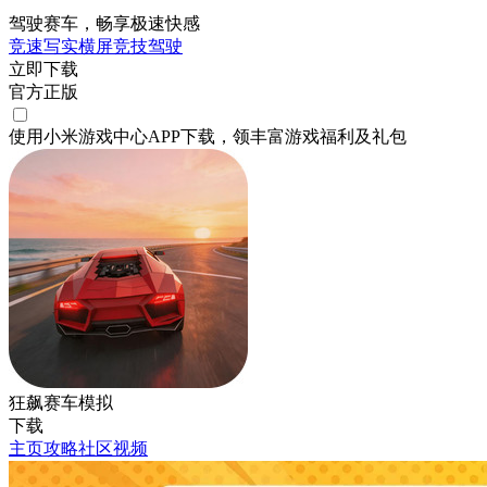
驾驶赛车，畅享极速快感
竞速
写实
横屏
竞技
驾驶
立即下载
官方正版
使用小米游戏中心APP
下载
，领丰富游戏
福利
及
礼包
狂飙赛车模拟
下载
主页
攻略
社区
视频