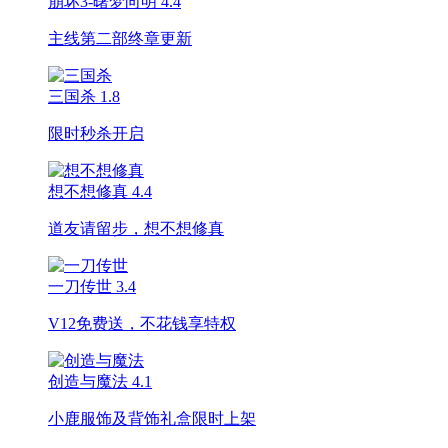
崩坏3-曙梦向明
4.4
主线第二部终章更新
三国杀
1.8
限时秒杀开启
想不想修真
4.4
道友请留步，想不想修真
一刀传世
3.4
V12免费送，不花钱享特权
创造与魔法
4.1
小鹿服饰及背饰礼盒限时上架