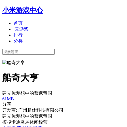
小米游戏中心
首页
云游戏
排行
分类
船奇大亨
建立你梦想中的监狱帝国
61MB
分享
开发商: 广州超休科技有限公司
建立你梦想中的监狱帝国
模拟
卡通
竖屏
休闲
经营