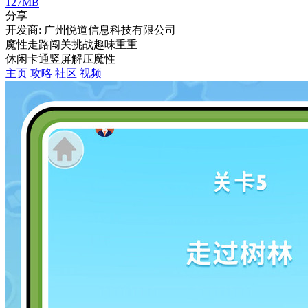
127MB
分享
开发商: 广州悦道信息科技有限公司
魔性走路闯关挑战趣味重重
休闲
卡通
竖屏
解压
魔性
主页
攻略
社区
视频