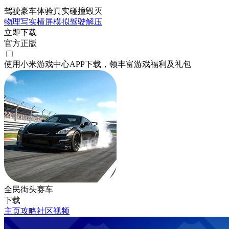
驾驶豪车体验真实碰撞毁灭
物理
写实
横屏
模拟
驾驶
解压
立即下载
官方正版
使用小米游戏中心APP
下载
，领丰富游戏
福利
及
礼包
全民街头赛车
下载
主页
攻略
社区
视频