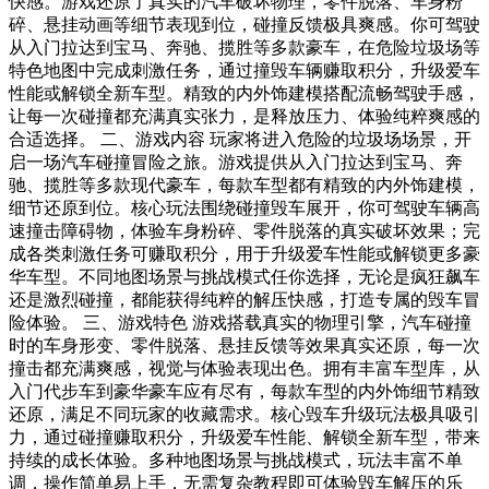
快感。游戏还原了真实的汽车破坏物理，零件脱落、车身粉
碎、悬挂动画等细节表现到位，碰撞反馈极具爽感。你可驾驶
从入门拉达到宝马、奔驰、揽胜等多款豪车，在危险垃圾场等
特色地图中完成刺激任务，通过撞毁车辆赚取积分，升级爱车
性能或解锁全新车型。精致的内外饰建模搭配流畅驾驶手感，
让每一次碰撞都充满真实张力，是释放压力、体验纯粹爽感的
合适选择。 二、游戏内容 玩家将进入危险的垃圾场场景，开
启一场汽车碰撞冒险之旅。游戏提供从入门拉达到宝马、奔
驰、揽胜等多款现代豪车，每款车型都有精致的内外饰建模，
细节还原到位。核心玩法围绕碰撞毁车展开，你可驾驶车辆高
速撞击障碍物，体验车身粉碎、零件脱落的真实破坏效果；完
成各类刺激任务可赚取积分，用于升级爱车性能或解锁更多豪
华车型。不同地图场景与挑战模式任你选择，无论是疯狂飙车
还是激烈碰撞，都能获得纯粹的解压快感，打造专属的毁车冒
险体验。 三、游戏特色 游戏搭载真实的物理引擎，汽车碰撞
时的车身形变、零件脱落、悬挂反馈等效果真实还原，每一次
撞击都充满爽感，视觉与体验表现出色。拥有丰富车型库，从
入门代步车到豪华豪车应有尽有，每款车型的内外饰细节精致
还原，满足不同玩家的收藏需求。核心毁车升级玩法极具吸引
力，通过碰撞赚取积分，升级爱车性能、解锁全新车型，带来
持续的成长体验。多种地图场景与挑战模式，玩法丰富不单
调，操作简单易上手，无需复杂教程即可体验毁车解压的乐