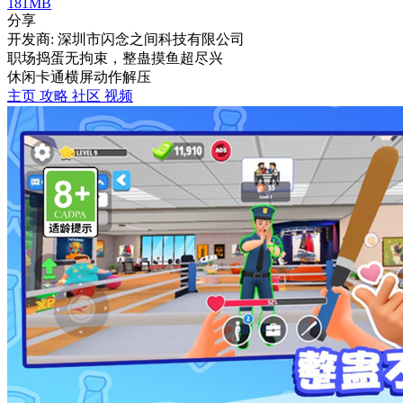
181MB
分享
开发商: 深圳市闪念之间科技有限公司
职场捣蛋无拘束，整蛊摸鱼超尽兴
休闲
卡通
横屏
动作
解压
主页
攻略
社区
视频