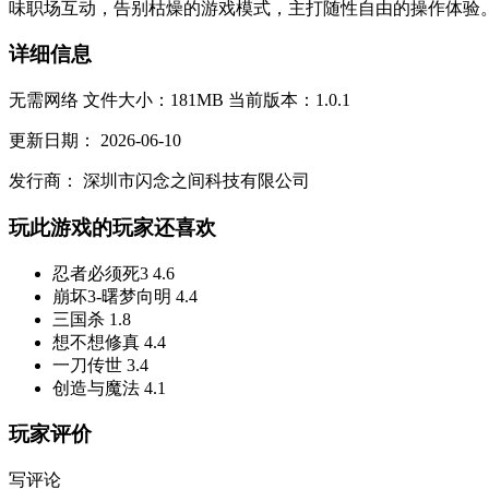
味职场互动，告别枯燥的游戏模式，主打随性自由的操作体验。
详细信息
无需网络
文件大小：181MB
当前版本：1.0.1
更新日期：
2026-06-10
发行商：
深圳市闪念之间科技有限公司
玩此游戏的玩家还喜欢
忍者必须死3
4.6
崩坏3-曙梦向明
4.4
三国杀
1.8
想不想修真
4.4
一刀传世
3.4
创造与魔法
4.1
玩家评价
写评论