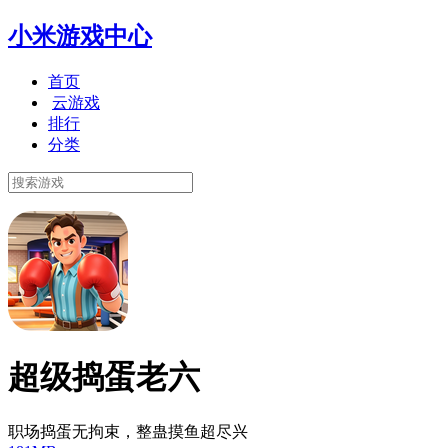
小米游戏中心
首页
云游戏
排行
分类
超级捣蛋老六
职场捣蛋无拘束，整蛊摸鱼超尽兴