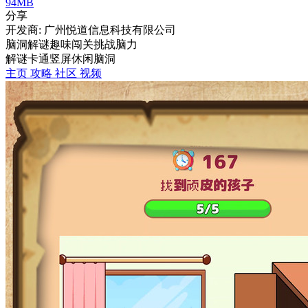
94MB
分享
开发商: 广州悦道信息科技有限公司
脑洞解谜趣味闯关挑战脑力
解谜
卡通
竖屏
休闲
脑洞
主页
攻略
社区
视频