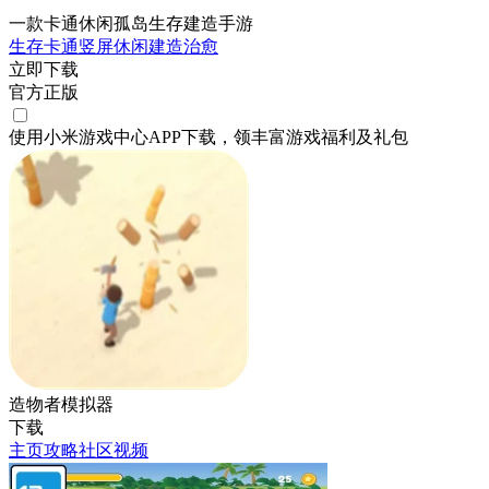
一款卡通休闲孤岛生存建造手游
生存
卡通
竖屏
休闲
建造
治愈
立即下载
官方正版
使用小米游戏中心APP
下载
，领丰富游戏
福利
及
礼包
造物者模拟器
下载
主页
攻略
社区
视频