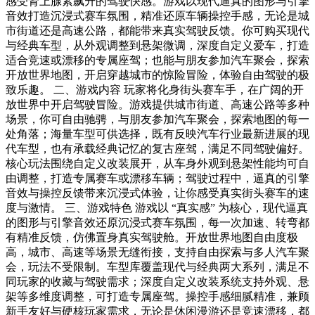
感受肾上腺素飙升的驾驶快感。游戏以现代逼真的图形与引擎
音效打造沉浸式赛车氛围，精准还原车辆操控手感，无论是城
市街道还是高速公路，都能带来真实驾驶反馈。你可购买现代
与经典车型，从外观调整到悬架微调，深度自定义爱车，打造
适合竞速或漂移的专属座驾；也能与朋友参加汽车聚会，探索
开放世界地图，开启穿越城市的惊险冒险，体验自由驾驶的极
致乐趣。 二、游戏内容 玩家将化身街头赛车手，在广阔的开
放世界中开启驾驶冒险。游戏提供城市街道、高速公路等多种
场景，你可自由驰骋，与朋友参加汽车聚会，探索地图的每一
处角落；海量车型可供选择，既有反映汽车行业最新进展的现
代车型，也有承载经典记忆的复古座驾，满足不同驾驶偏好。
核心玩法围绕自定义改装展开，从车身外观到悬架性能均可自
由调整，打造专属赛车或漂移车辆；驾驶过程中，逼真的引擎
音效与操控反馈带来沉浸式体验，让你感受真实街头赛车的速
度与激情。 三、游戏特色 游戏以 “真实感” 为核心，现代逼真
的图形与引擎音效还原沉浸式赛车氛围，每一次加速、转弯都
有精准反馈，仿佛置身真实驾驶舱。开放世界地图自由度极
高，城市、高速等场景无缝衔接，支持自由探索与多人汽车聚
会，玩法不受限制。车型库覆盖现代与经典两大系列，满足不
同玩家的收藏与驾驶需求；深度自定义改装系统支持外观、悬
架等多维度调整，可打造专属座驾。操控手感细腻精准，兼顾
新手友好与硬核玩家需求，无论是休闲漫游还是竞速漂移，都