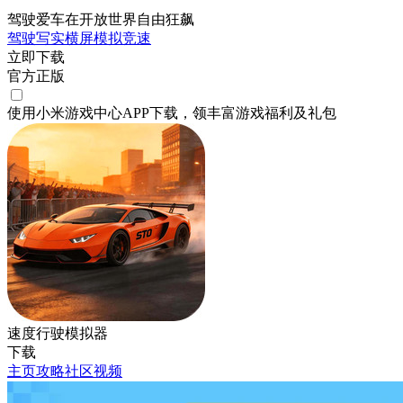
驾驶爱车在开放世界自由狂飙
驾驶
写实
横屏
模拟
竞速
立即下载
官方正版
使用小米游戏中心APP
下载
，领丰富游戏
福利
及
礼包
速度行驶模拟器
下载
主页
攻略
社区
视频