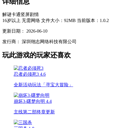
详细信息
解谜
卡通
竖屏
剧情
16岁以上
无需网络
文件大小：92MB
当前版本：1.0.2
更新日期：
2026-06-10
发行商：
深圳翎志网络科技有限公司
玩此游戏的玩家还喜欢
忍者必须死3
4.6
全新活动玩法「寻宝大冒险」
崩坏3-曙梦向明
4.4
主线第二部终章更新