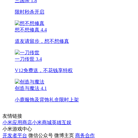
三国杀
1.8
限时秒杀开启
想不想修真
4.4
道友请留步，想不想修真
一刀传世
3.4
V12免费送，不花钱享特权
创造与魔法
4.1
小鹿服饰及背饰礼盒限时上架
友情链接
小米应用商店
小米商城
英雄互娱
小米游戏中心
开发者平台
微信公众号
微博主页
商务合作