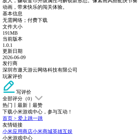
敌人，赚取金币升级属性与解锁新形态。像素画风搭配快节奏
动画，带来快乐的闯关体验。
基本信息
无需网络；付费下载
文件大小
191MB
当前版本
1.0.1
更新日期
2026-06-09
发行商
深圳市遨天游云网络科技有限公司
玩家评价
写评价
全部评分（
0
）
热门
丨
最新
丨
最赞
下载小米游戏中心，参与互动！
首页
>
爱上跳一跳
友情链接
小米应用商店
小米商城
英雄互娱
小米游戏中心