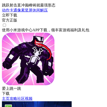
跳跃射击直冲巅峰铸就最强形态
动作
卡通
像素
竖屏
休闲
解压
立即下载
官方正版
使用小米游戏中心APP
下载
，领丰富游戏
福利
及
礼包
爱上跳一跳
下载
主页
攻略
社区
视频