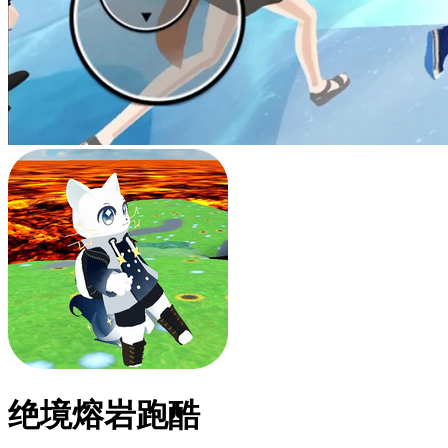
绝境熔岩跑酷