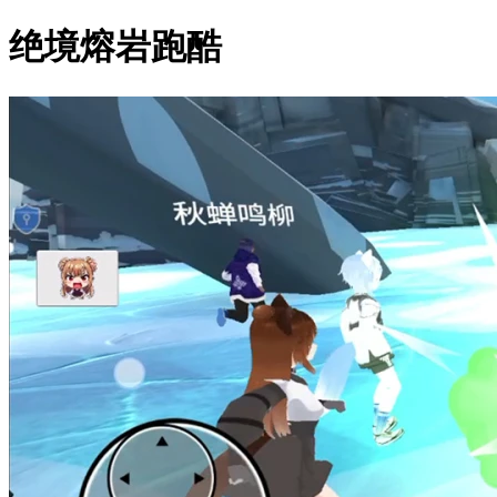
绝境熔岩跑酷