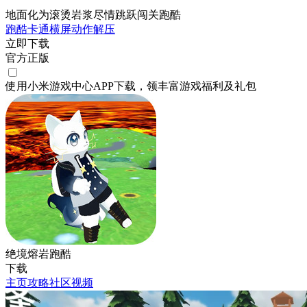
地面化为滚烫岩浆尽情跳跃闯关跑酷
跑酷
卡通
横屏
动作
解压
立即下载
官方正版
使用小米游戏中心APP
下载
，领丰富游戏
福利
及
礼包
绝境熔岩跑酷
下载
主页
攻略
社区
视频