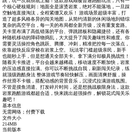
跳，玩一次就彻底上瘾！这款游戏颠覆普通跑酷玩法，只有一
个核心硬核规则：地面全是滚烫岩浆，绝对不能落地，一旦踩
空触地直接淘汰，全程紧绷又欢乐！ 游戏场景超级丰富，打
造了超多风格各异的闯关地图，从简约清新的休闲场地到错综
复杂的高空平台，每一关的布局都全新升级，没有重复套路。
关卡里布满了高低错落的平台、弹跳踏板和隐藏捷径，还有各
种随机移动的障碍物捣乱，大大提升了闯关趣味性和难度。你
需要灵活操控角色跳跃、腾挪、冲刺，精准把控每一次落点，
依靠超快反应穿梭在岩浆上空。 玩法零门槛超级亲民，新手
也能秒上手，但是想通关全部关卡、拿下满分却极具挑战性！
随着关卡推进，平台会越来越稀疏，移动速度不断加快，岩浆
的压迫感直接拉满。你可以不断挑战自我，刷新闯关纪录，练
就顶级跑酷‍身法 整体游戏节奏轻快解压，画面清爽舒服，操
作丝滑不卡顿，搭配动感的背景音乐，沉浸式拉满游戏氛围。
不管是摸鱼消遣、打发碎片时间，还是想挑战极限身法，这款
岩浆跑酷游戏都超合适，快来跳出超强操作，解锁花式闯关乐
趣吧！
基本信息
无需网络；付费下载
文件大小
214MB
当前版本