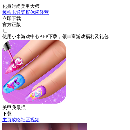
化身时尚美甲大师
模拟
卡通
竖屏
休闲
经营
立即下载
官方正版
使用小米游戏中心APP
下载
，领丰富游戏
福利
及
礼包
美甲我最强
下载
主页
攻略
社区
视频