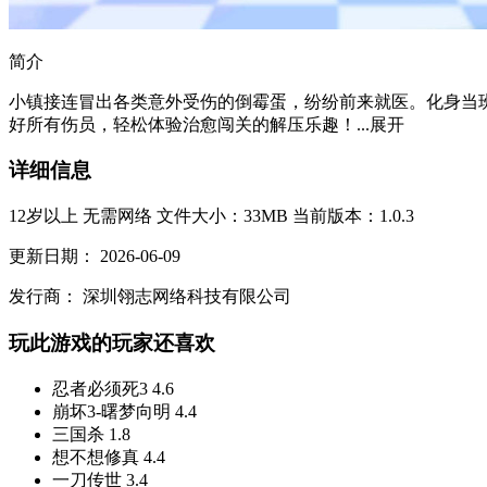
简介
小镇接连冒出各类意外受伤的倒霉蛋，纷纷前来就医。化身当
好所有伤员，轻松体验治愈闯关的解压乐趣！...
展开
详细信息
12岁以上
无需网络
文件大小：33MB
当前版本：1.0.3
更新日期：
2026-06-09
发行商：
深圳翎志网络科技有限公司
玩此游戏的玩家还喜欢
忍者必须死3
4.6
崩坏3-曙梦向明
4.4
三国杀
1.8
想不想修真
4.4
一刀传世
3.4