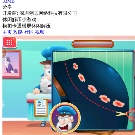
33MB
分享
开发商: 深圳翎志网络科技有限公司
休闲解压小游戏
模拟
卡通
横屏
休闲
解压
主页
攻略
社区
视频