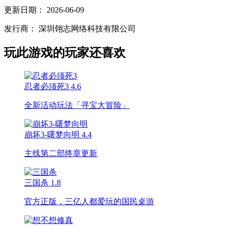
更新日期：
2026-06-09
发行商：
深圳翎志网络科技有限公司
玩此游戏的玩家还喜欢
忍者必须死3
4.6
全新活动玩法「寻宝大冒险」
崩坏3-曙梦向明
4.4
主线第二部终章更新
三国杀
1.8
官方正版，三亿人都爱玩的国民桌游