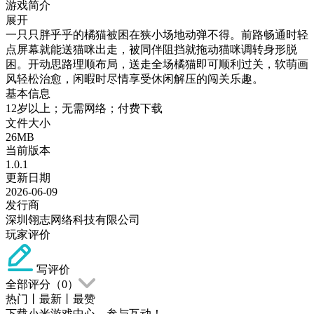
游戏简介
展开
一只只胖乎乎的橘猫被困在狭小场地动弹不得。前路畅通时轻
点屏幕就能送猫咪出走，被同伴阻挡就拖动猫咪调转身形脱
困。开动思路理顺布局，送走全场橘猫即可顺利过关，软萌画
风轻松治愈，闲暇时尽情享受休闲解压的闯关乐趣。
基本信息
12岁以上；无需网络；付费下载
文件大小
26MB
当前版本
1.0.1
更新日期
2026-06-09
发行商
深圳翎志网络科技有限公司
玩家评价
写评价
全部评分（
0
）
热门
丨
最新
丨
最赞
下载小米游戏中心，参与互动！