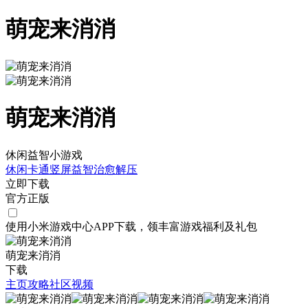
萌宠来消消
萌宠来消消
休闲益智小游戏
休闲
卡通
竖屏
益智
治愈
解压
立即下载
官方正版
使用小米游戏中心APP
下载
，领丰富游戏
福利
及
礼包
萌宠来消消
下载
主页
攻略
社区
视频