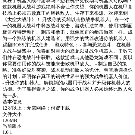
疯狂于机器人战斗游戏吗？想在机甲竞技场与机器人对战吗？
这款机器人战斗游戏绝对不会让你失望。你的机器人在机甲竞
技场上必须击败真正的钢铁敌人。生存下来很难。欢迎来到
《太空大战斗》！ 升级你的英雄以击败战争机器人。在一对
一的机器人战斗中释放战斗攻击，游戏玩法简单。使用控制面
板进行特定动作、刺击和拳击，就像真正的拳击游戏一样。成
为一个熟练的机器人建造者。用强大的武器改进你的机器人，
踢翻BOSS并完成任务。 游戏特色： - 参与恐龙战斗。在机器
人战斗游戏中，你将面对巨大的恐龙以及战争机器人。击败它
们并在恐龙战斗中获胜。这款游戏与其他恐龙游戏不同，所以
你需要使用你的战斗技能来击败机甲敌人。 - 制定自己的策
略。准备好应对突袭、战术机动和敌人的诡计。明智地选择你
的计划，证明你在真正的钢铁世界中的强大战争机器人价值。
- 升级你的机器人。解锁新的武器用于战斗并升级你机器人的
防御。为了赢得泰坦之战，你的战争机器人必须始终比敌人领
先一步。
基本信息
12岁以上；无需网络；付费下载
文件大小
126MB
当前版本
1.0.1