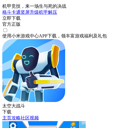
机甲竞技，来一场生与死的决战
格斗
卡通
竖屏
升级
机甲
解压
立即下载
官方正版
使用小米游戏中心APP
下载
，领丰富游戏
福利
及
礼包
太空大战斗
下载
主页
攻略
社区
视频