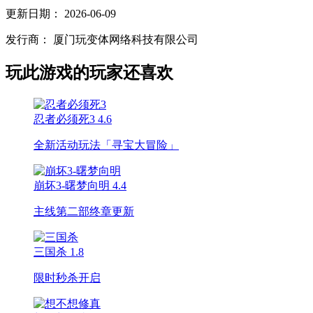
更新日期：
2026-06-09
发行商：
厦门玩变体网络科技有限公司
玩此游戏的玩家还喜欢
忍者必须死3
4.6
全新活动玩法「寻宝大冒险」
崩坏3-曙梦向明
4.4
主线第二部终章更新
三国杀
1.8
限时秒杀开启