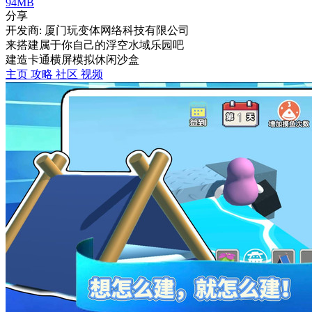
94MB
分享
开发商: 厦门玩变体网络科技有限公司
来搭建属于你自己的浮空水域乐园吧
建造
卡通
横屏
模拟
休闲
沙盒
主页
攻略
社区
视频