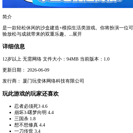
简介
是一款轻松休闲的沙盒建造+模拟生活类游戏。你将扮演一位可
验放松与成就带来的双重乐趣。...
展开
详细信息
12岁以上
无需网络
文件大小：94MB
当前版本：1.0
更新日期：
2026-06-09
发行商：
厦门玩变体网络科技有限公司
玩此游戏的玩家还喜欢
忍者必须死3
4.6
崩坏3-曙梦向明
4.4
三国杀
1.8
想不想修真
4.4
一刀传世
3.4