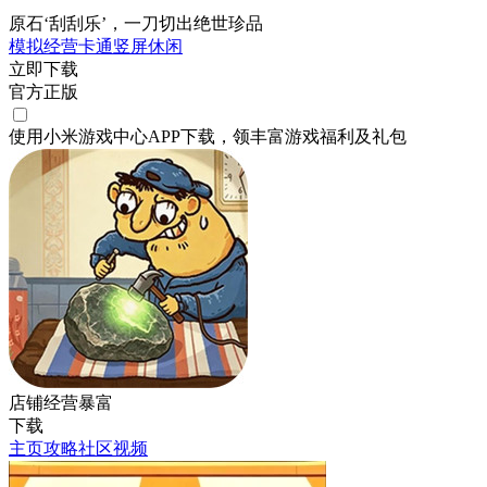
原石‘刮刮乐’，一刀切出绝世珍品
模拟经营
卡通
竖屏
休闲
立即下载
官方正版
使用小米游戏中心APP
下载
，领丰富游戏
福利
及
礼包
店铺经营暴富
下载
主页
攻略
社区
视频