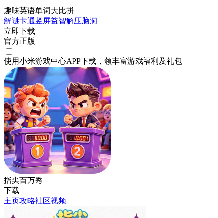
趣味英语单词大比拼
解谜
卡通
竖屏
益智
解压
脑洞
立即下载
官方正版
使用小米游戏中心APP
下载
，领丰富游戏
福利
及
礼包
指尖百万秀
下载
主页
攻略
社区
视频