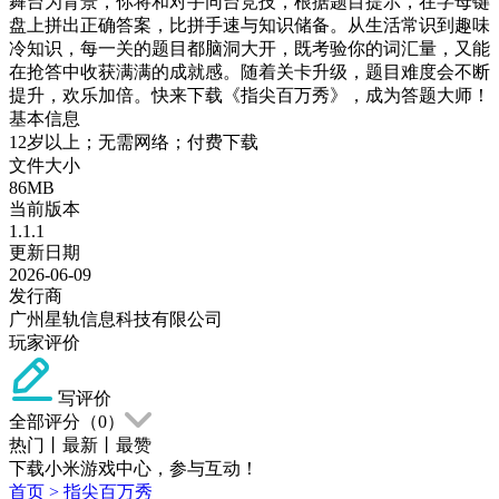
舞台为背景，你将和对手同台竞技，根据题目提示，在字母键
盘上拼出正确答案，比拼手速与知识储备。从生活常识到趣味
冷知识，每一关的题目都脑洞大开，既考验你的词汇量，又能
在抢答中收获满满的成就感。随着关卡升级，题目难度会不断
提升，欢乐加倍。快来下载《指尖百万秀》，成为答题大师！
基本信息
12岁以上；无需网络；付费下载
文件大小
86MB
当前版本
1.1.1
更新日期
2026-06-09
发行商
广州星轨信息科技有限公司
玩家评价
写评价
全部评分（
0
）
热门
丨
最新
丨
最赞
下载小米游戏中心，参与互动！
首页
>
指尖百万秀