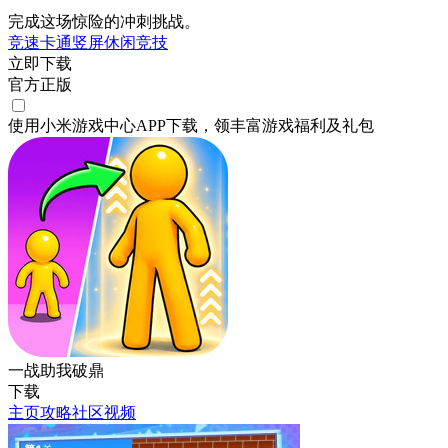
完成这场惊险的冲刺挑战。
竞速
卡通
竖屏
休闲
竞技
立即下载
官方正版
使用小米游戏中心APP
下载
，领丰富游戏
福利
及
礼包
一战助我破鼎
下载
主页
攻略
社区
视频