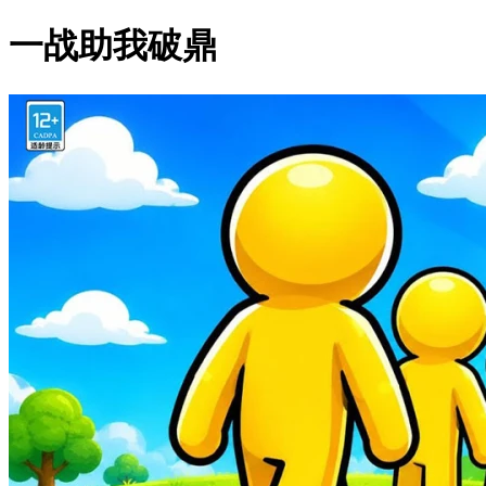
一战助我破鼎