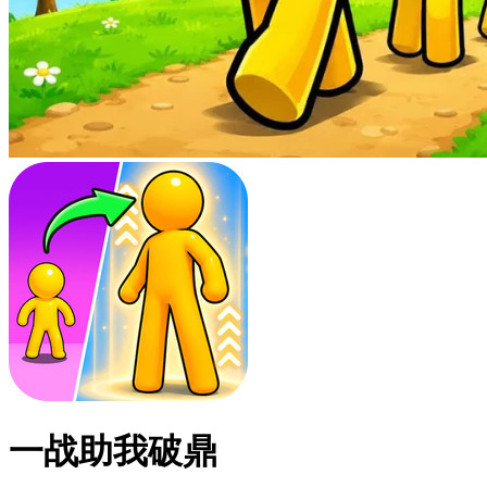
一战助我破鼎