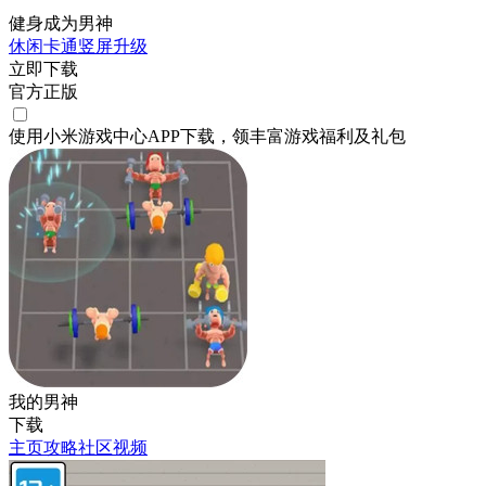
健身成为男神
休闲
卡通
竖屏
升级
立即下载
官方正版
使用小米游戏中心APP
下载
，领丰富游戏
福利
及
礼包
我的男神
下载
主页
攻略
社区
视频