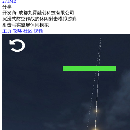
271MB
分享
开发商: 成都九霄融创科技有限公司
沉浸式防空作战的休闲射击模拟游戏
射击
写实
竖屏
休闲
模拟
主页
攻略
社区
视频