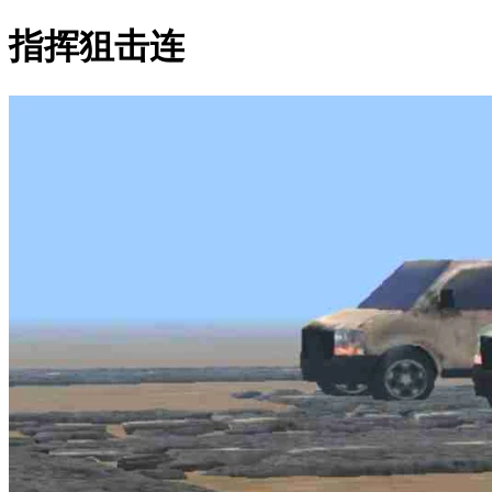
指挥狙击连