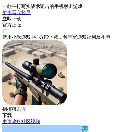
一款主打写实战术狙击的手机射击游戏
射击
写实
竖屏
立即下载
官方正版
使用小米游戏中心APP
下载
，领丰富游戏
福利
及
礼包
指挥狙击连
下载
主页
攻略
社区
视频