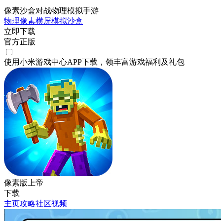
像素沙盒对战物理模拟手游
物理
像素
横屏
模拟
沙盒
立即下载
官方正版
使用小米游戏中心APP
下载
，领丰富游戏
福利
及
礼包
像素版上帝
下载
主页
攻略
社区
视频