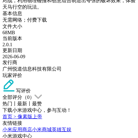
对战，利用物理碰撞和创意组合制造出夸张的破坏效果，体验
天马行空的玩法。
基本信息
无需网络；付费下载
文件大小
68MB
当前版本
2.0.1
更新日期
2026-06-09
发行商
广州悦道信息科技有限公司
玩家评价
写评价
全部评分（
0
）
热门
丨
最新
丨
最赞
下载小米游戏中心，参与互动！
首页
>
像素版上帝
友情链接
小米应用商店
小米商城
英雄互娱
小米游戏中心