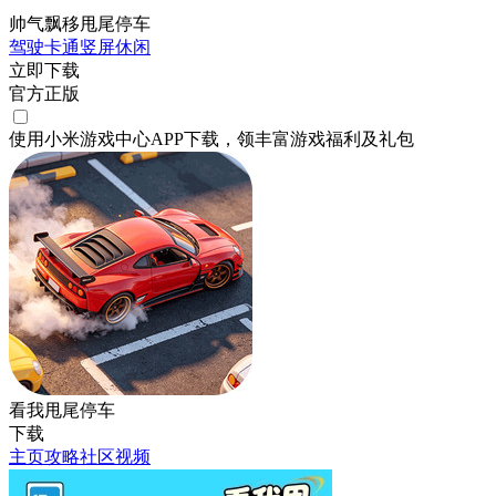
帅气飘移甩尾停车
驾驶
卡通
竖屏
休闲
立即下载
官方正版
使用小米游戏中心APP
下载
，领丰富游戏
福利
及
礼包
看我甩尾停车
下载
主页
攻略
社区
视频