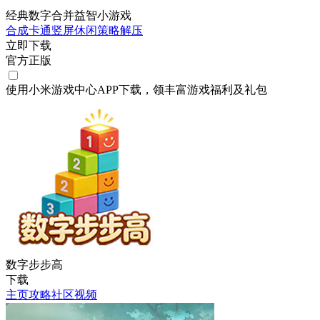
经典数字合并益智小游戏
合成
卡通
竖屏
休闲
策略
解压
立即下载
官方正版
使用小米游戏中心APP
下载
，领丰富游戏
福利
及
礼包
数字步步高
下载
主页
攻略
社区
视频