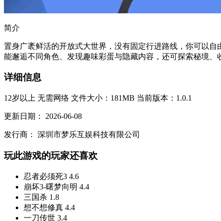
简介
置身广袤鲜活的开放式大世界，没有固定行进路线，你可以自
能邂逅不同角色、发现趣味彩蛋与隐藏内容，还可探索秘境、收
详细信息
12岁以上
无需网络
文件大小：181MB
当前版本：1.0.1
更新日期：
2026-06-08
发行商：
深圳市梦乐互娱科技有限公司
玩此游戏的玩家还喜欢
忍者必须死3
4.6
崩坏3-曙梦向明
4.4
三国杀
1.8
想不想修真
4.4
一刀传世
3.4