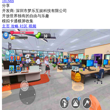
181MB
分享
开发商: 深圳市梦乐互娱科技有限公司
开放世界独有的自由与乐趣
模拟
卡通
横屏
收集
主页
攻略
社区
视频