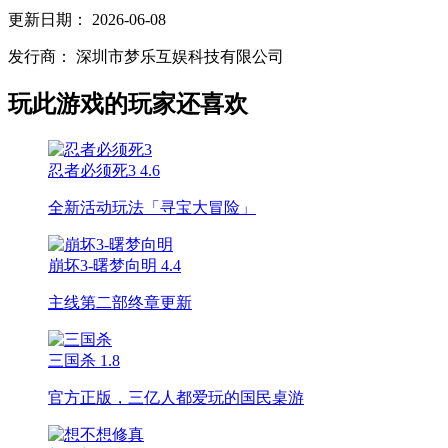
更新日期：
2026-06-08
发行商：
深圳市梦乐互娱科技有限公司
玩此游戏的玩家还喜欢
忍者必须死3
4.6
全新活动玩法「寻宝大冒险」
崩坏3-曙梦向明
4.4
主线第二部终章更新
三国杀
1.8
官方正版，三亿人都爱玩的国民桌游