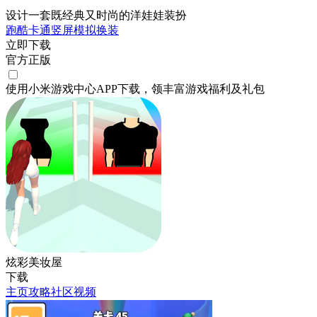
设计一套既经典又时尚的洋娃娃装扮
跑酷
卡通
竖屏
模拟
换装
立即下载
官方正版
使用小米游戏中心APP
下载
，领丰富游戏
福利
及
礼包
炫彩美妆屋
下载
主页
攻略
社区
视频