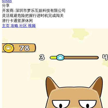
60MB
分享
开发商: 深圳市梦乐互娱科技有限公司
灵活规避危险把握行进时机完成闯关
潜行
卡通
竖屏
休闲
主页
攻略
社区
视频