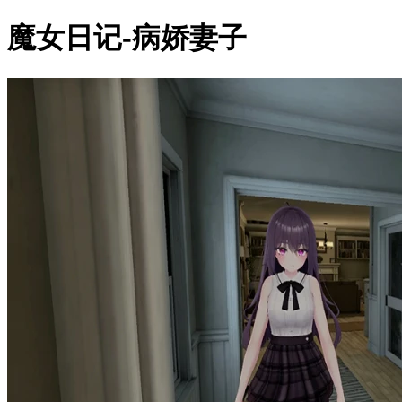
魔女日记-病娇妻子