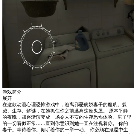
游戏简介
展开
在这款动漫心理恐怖游戏中，逃离邪恶病娇妻子的魔爪。躲
藏、生存、解谜，在她抓住你之前逃离这座鬼屋。 原本平静
的夜晚，却逐渐演变成一场令人不安的生存恐怖体验。房子里
的一切看似正常……直到你意识到她一直在注视着你。 你的
妻子。等待着你。倾听着你的一举一动。 你必须在鬼屋中生