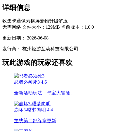
详细信息
收集
卡通
像素
横屏
宠物
升级
解压
无需网络
文件大小：129MB
当前版本：1.0.0
更新日期：
2026-06-08
发行商：
杭州轻游互动科技有限公司
玩此游戏的玩家还喜欢
忍者必须死3
4.6
全新活动玩法「寻宝大冒险」
崩坏3-曙梦向明
4.4
主线第二部终章更新