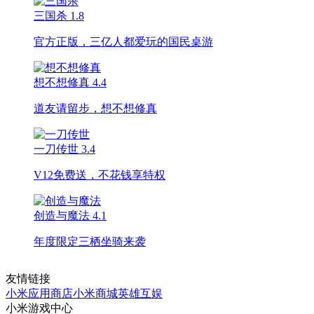
三国杀
1.8
官方正版，三亿人都爱玩的国民桌游
想不想修真
4.4
道友请留步，想不想修真
一刀传世
3.4
V12免费送，不花钱享特权
创造与魔法
4.1
年度限定三栖坐骑来袭
友情链接
小米应用商店
小米商城
英雄互娱
小米游戏中心